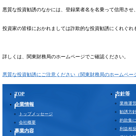
悪質な投資勧誘のなかには、登録業者名を名乗って信用させ
投資家の皆様におかれましては詐欺的な投資勧誘にくれぐれ
詳しくは、関東財務局のホームページでご確認ください。
悪質な投資勧誘にご注意ください（関東財務局のホームペー
TOP
方針等
業務運
企業情報
勧誘方
トップメッセージ
約款集
会社概要
利益相
事業内容