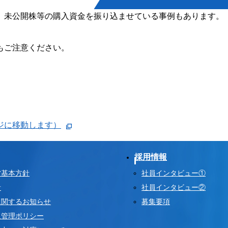
、未公開株等の購入資金を振り込ませている事例もあります。
もご注意ください。
ジに移動します）
採用情報
営基本方針
社員インタビュー①
針
社員インタビュー②
に関するお知らせ
募集要項
反管理ポリシー